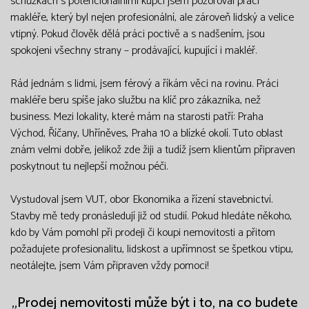
schůzkách s potencionálními kupci jsem pozoroval práci
makléře, který byl nejen profesionální, ale zároveň lidský a velice
vtipný. Pokud člověk dělá práci poctivě a s nadšením, jsou
spokojeni všechny strany – prodávající, kupující i makléř.
Rád jednám s lidmi, jsem férový a říkám věci na rovinu. Práci
makléře beru spíše jako službu na klíč pro zákazníka, než
business. Mezi lokality, které mám na starosti patří: Praha
Východ, Říčany, Uhříněves, Praha 10 a blízké okolí. Tuto oblast
znám velmi dobře, jelikož zde žiji a tudíž jsem klientům připraven
poskytnout tu nejlepší možnou péči.
Vystudoval jsem VUT, obor Ekonomika a řízení stavebnictví.
Stavby mě tedy pronásledují již od studií. Pokud hledáte někoho,
kdo by Vám pomohl při prodeji či koupi nemovitosti a přitom
požadujete profesionalitu, lidskost a upřímnost se špetkou vtipu,
neotálejte, jsem Vám připraven vždy pomoci!
„Prodej nemovitosti může být i to, na co budete