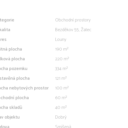
tegorie
Obchodní prostory
kalita
Bezděkov 55, Žatec
res
Louny
itná plocha
190 m²
lková plocha
220 m²
ocha pozemku
334 m²
stavěná plocha
121 m²
ocha nebytových prostor
100 m²
chodní plocha
60 m²
ocha skladů
40 m²
av objektu
Dobrý
dova
Smíšená