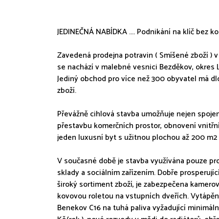
JEDINEČNÁ NABÍDKA .... Podnikání na klíč bez 
Zavedená prodejna potravin ( Smíšené zboží )
se nachází v malebné vesnici Bezděkov, okres L
Jediný obchod pro více než 300 obyvatel má dlo
zboží.
Převážně cihlová stavba umožňuje nejen spojení
přestavbu komerčních prostor, obnovení vnitřní
jeden luxusní byt s užitnou plochou až 200 m2
V současné době je stavba využívána pouze pr
sklady a sociálním zařízením. Dobře prosperujíc
široký sortiment zboží, je zabezpečena kamero
kovovou roletou na vstupních dveřích. Vytápěn
Benekov C16 na tuhá paliva vyžadující minimáln