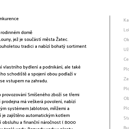
konkurence
Ka
Lo
 v rodinném domě
ouny, jež je součástí města Žatec.
Ok
uholetou tradici a nabízí bohatý sortiment
Už
Ce
 vlastního bydlení a podnikání, ale také
Pl
ho schodiště a spojení obou podlaží v
Za
 se vstupem na zahradu.
Pl
o provozování Smíšeného zboží se třemi
Ob
í prodejna má veškerá povolení, nabízí
Pl
vým systémem Jablotron, mřížemi a
í je zajištěno automatickým kotlem
St
í obsluhu a finanční náročnost ( 8000
Bu