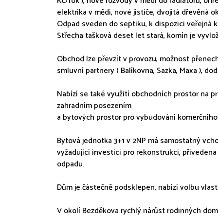
Kč/rok ), nové rozvody v mědi do radiátorů, ohř
elektrika v mědi, nové jističe, dvojitá dřevěná 
Odpad sveden do septiku, k dispozici veřejná 
Střecha tašková deset let stará, komín je vyvlo
Obchod lze převzít v provozu, možnost přenech
smluvní partnery ( Balíkovna, Sazka, Maxa ), do
Nabízí se také využití obchodních prostor na p
zahradním posezením
a bytových prostor pro vybudování komerčního
Bytová jednotka 3+1 v 2NP má samostatný vcho
vyžadující investici pro rekonstrukci, přivedena
odpadu.
Dům je částečně podsklepen, nabízí volbu vlast
V okolí Bezděkova rychlý nárůst rodinných dom