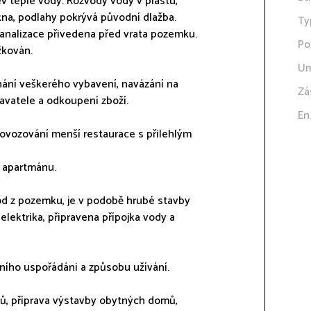
ev teplé vody. Rozvody vody v plastu,
okna, podlahy pokrývá původní dlažba.
Ty
kanalizace přivedena před vrata pozemku.
Po
žkován.
Um
ání veškerého vybavení, navázání na
Zá
davatele a odkoupení zboží.
En
rovozování menší restaurace s přilehlým
 apartmánu.
d z pozemku, je v podobě hrubé stavby
 elektrika, připravena přípojka vody a
ního uspořádáni a způsobu užívání.
ů, příprava výstavby obytných domů,