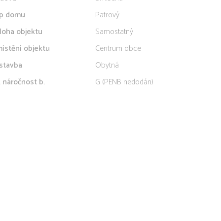
p domu
Patrový
loha objektu
Samostatný
ístění objektu
Centrum obce
stavba
Obytná
. náročnost b.
G (PENB nedodán)