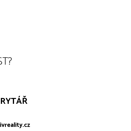
ST?
ORYTÁŘ
vreality.cz