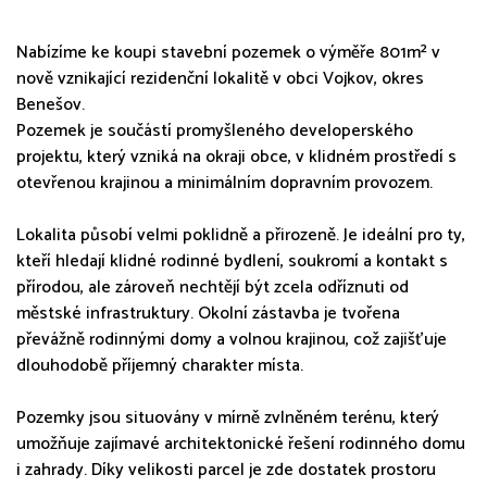
Nabízíme ke koupi stavební pozemek o výměře 801m² v
nově vznikající rezidenční lokalitě v obci Vojkov, okres
Benešov.
Pozemek je součástí promyšleného developerského
projektu, který vzniká na okraji obce, v klidném prostředí s
otevřenou krajinou a minimálním dopravním provozem.
Lokalita působí velmi poklidně a přirozeně. Je ideální pro ty,
kteří hledají klidné rodinné bydlení, soukromí a kontakt s
přírodou, ale zároveň nechtějí být zcela odříznuti od
městské infrastruktury. Okolní zástavba je tvořena
převážně rodinnými domy a volnou krajinou, což zajišťuje
dlouhodobě příjemný charakter místa.
Pozemky jsou situovány v mírně zvlněném terénu, který
umožňuje zajímavé architektonické řešení rodinného domu
i zahrady. Díky velikosti parcel je zde dostatek prostoru