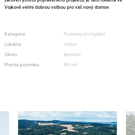
zároveň jistotu připraveného projektu, je tato lokalita ve
Vojkově velmi dobrou volbou pro váš nový domov.
Kategorie
Pozemky pro bydlení
Lokalita
Vojkov
Okres
Benešov
Plocha pozemku
801 m²