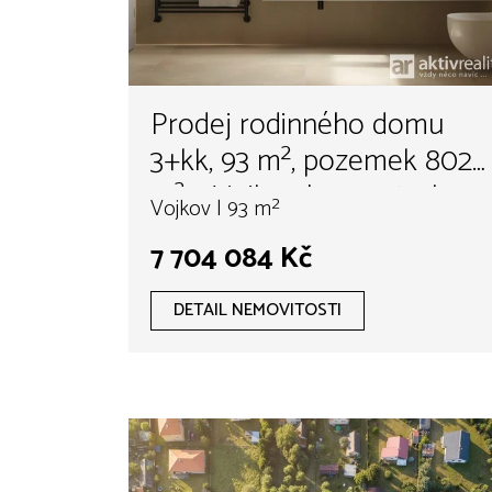
Prodej rodinného domu
3+kk, 93 m², pozemek 802
m² – Vojkov | novostavba s
Vojkov | 93 m²
tepelným čerpadlem,
7 704 084 Kč
podlahovým vytápěním
DETAIL NEMOVITOSTI