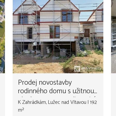
Prodej novostavby
rodinného domu s užitnou
plochou 192 m2, s dispozicí
K Zahrádkám, Lužec nad Vltavou | 192
4+kk, technická místnost,
m²