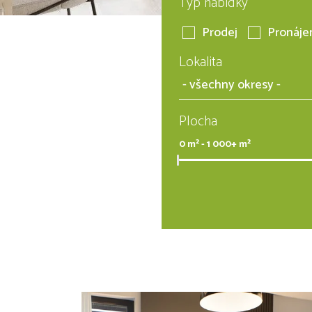
Typ nabídky
Prodej
Pronáj
Lokalita
Plocha
0
m² -
1 000+
m²