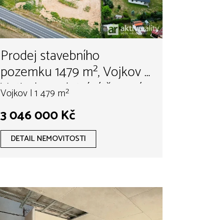
Prodej stavebního
pozemku 1479 m², Vojkov u
Votic, kompletní sítě, nová
Vojkov | 1 479 m²
komunikace - hypotéka
3 046 000 Kč
možná
DETAIL NEMOVITOSTI