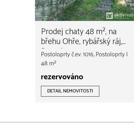
Prodej chaty 48 m², na
břehu Ohře, rybářský ráj,
Postoloprty
Postoloprty č.ev. 1016, Postoloprty |
48 m²
rezervováno
DETAIL NEMOVITOSTI