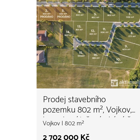
Prodej stavebního
pozemku 802 m², Vojkov,
kompletní inženýrské sítě,
Vojkov | 802 m²
nová komunikace,
2 702 000 Kč