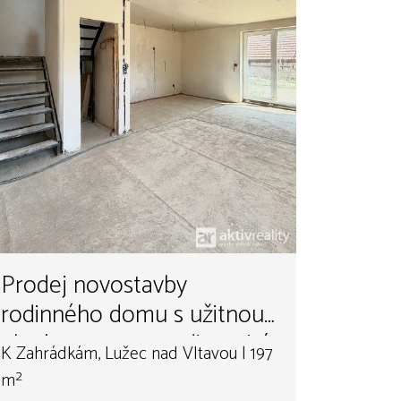
Prodej novostavby
rodinného domu s užitnou
plochou 197 m2, s dispozicí
K Zahrádkám, Lužec nad Vltavou | 197
5+kk, technická místnost,
m²