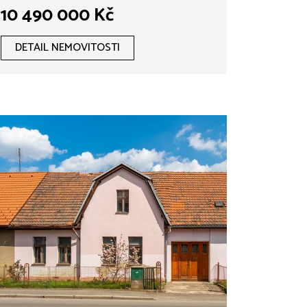
prádelna, 4x parkovací
10 490 000 Kč
stání, soukromá zahrada,
Lužec nad Vltavou
DETAIL NEMOVITOSTI