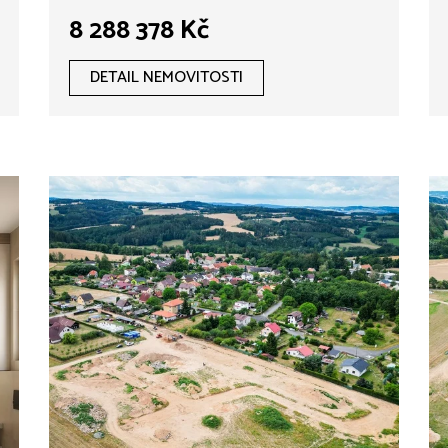
plochou 139 m² , pozemek
8 288 378 Kč
802 m², Vojkov.
DETAIL NEMOVITOSTI