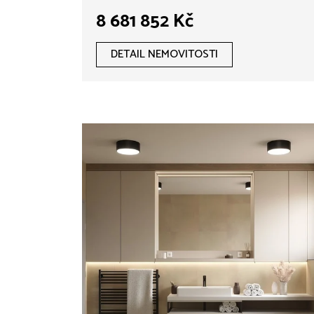
802 m², Vojkov u Sedlčan -
8 681 852 Kč
hypotéka možná
DETAIL NEMOVITOSTI