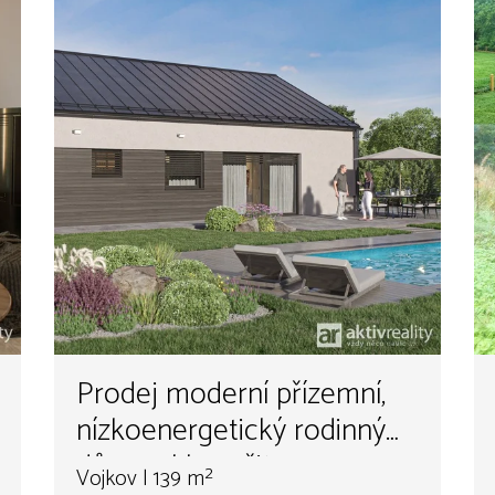
Prodej moderní přízemní,
nízkoenergetický rodinný
dům 4+kk s užitnou
Vojkov | 139 m²