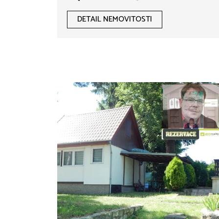
hypotéka možná.
DETAIL NEMOVITOSTI