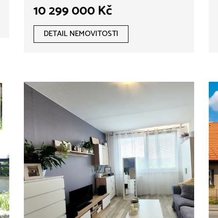
prádelna, 4 x parkovací
10 299 000 Kč
stání, soukromá zahrada,
Lužec nad Vltavou
DETAIL NEMOVITOSTI