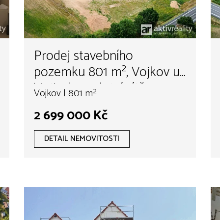
Prodej stavebního
pozemku 801 m², Vojkov u
Votic, kompletní sítě a
Vojkov | 801 m²
komunikace, hypotéka
2 699 000 Kč
možná
DETAIL NEMOVITOSTI