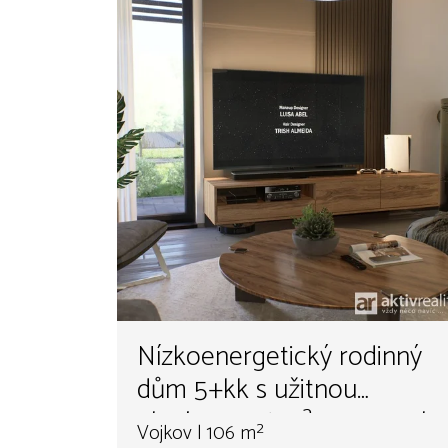
Nízkoenergetický rodinný
dům 5+kk s užitnou
plochou 106 m² , pozemek
Vojkov | 106 m²