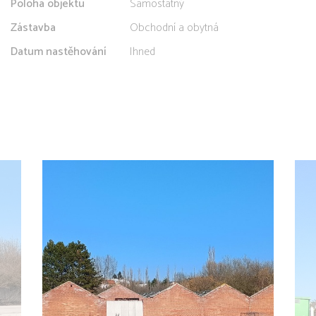
Poloha objektu
Samostatný
Zástavba
Obchodní a obytná
Datum nastěhování
Ihned