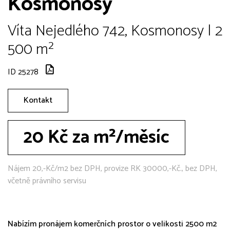
Kosmonosy
Víta Nejedlého 742, Kosmonosy | 2
500 m²
ID 25278
Kontakt
20 Kč za m²/měsíc
Nájem 20,-Kč/m2 bez DPH, provize RK 30000,-Kč., bez DPH,
včetně právního servisu
Nabízím pronájem komerčních prostor o velikosti 2500 m2