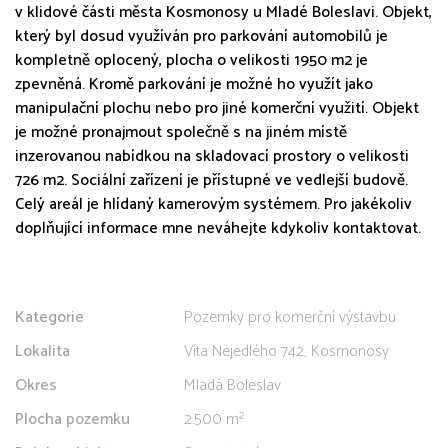
v klidové části města Kosmonosy u Mladé Boleslavi. Objekt,
který byl dosud využíván pro parkování automobilů je
kompletně oplocený, plocha o velikosti 1950 m2 je
zpevněná. Kromě parkování je možné ho využít jako
manipulační plochu nebo pro jiné komerční využití. Objekt
je možné pronajmout společně s na jiném místě
inzerovanou nabídkou na skladovací prostory o velikosti
726 m2. Sociální zařízení je přístupné ve vedlejší budově.
Celý areál je hlídaný kamerovým systémem. Pro jakékoliv
doplňující informace mne neváhejte kdykoliv kontaktovat.
Kategorie
Pozemky pro komerční výstavbu
Lokalita
Víta Nejedlého 742, Kosmonosy
Okres
Mladá Boleslav
Plocha pozemku
2.500 m²