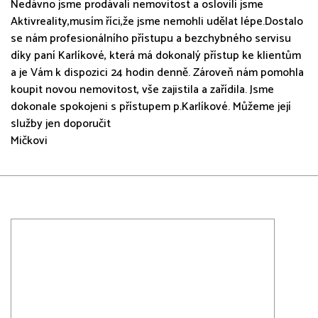
Nedávno jsme prodávali nemovitost a oslovili jsme
Aktivreality,musím říci,že jsme nemohli udělat lépe.Dostalo
se nám profesionálního přístupu a bezchybného servisu
díky paní Karlíkové, která má dokonalý přístup ke klientům
a je Vám k dispozici 24 hodin denně. Zároveň nám pomohla
koupit novou nemovitost, vše zajistila a zařídila. Jsme
dokonale spokojeni s přístupem p.Karlíkové. Můžeme její
služby jen doporučit
Mičkovi