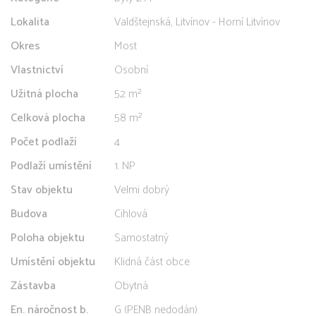
Lokalita
Valdštejnská, Litvínov - Horní Litvínov
Okres
Most
Vlastnictví
Osobní
Užitná plocha
52 m²
Celková plocha
58 m²
Počet podlaží
4
Podlaží umístění
1. NP
Stav objektu
Velmi dobrý
Budova
Cihlová
Poloha objektu
Samostatný
Umístění objektu
Klidná část obce
Zástavba
Obytná
En. náročnost b.
G (PENB nedodán)