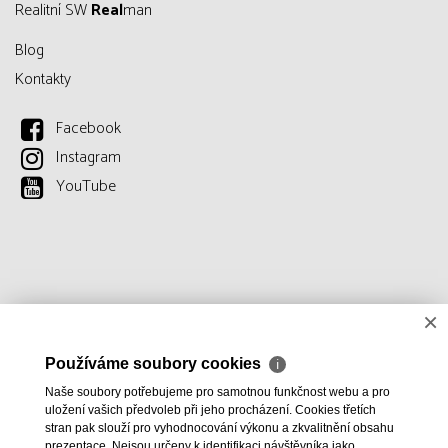
Realitní SW
Real
man
Blog
Kontakty
Facebook
Instagram
YouTube
×
Používáme soubory cookies
ℹ
Naše soubory potřebujeme pro samotnou funkčnost webu a pro
uložení vašich předvoleb při jeho procházení. Cookies třetích
stran pak slouží pro vyhodnocování výkonu a zkvalitnění obsahu
prezentace. Nejsou určeny k identifikaci návštěvníka jako