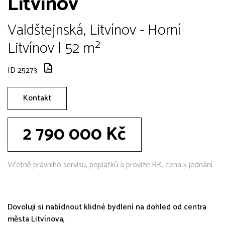
Litvínov
Valdštejnská, Litvínov - Horní
Litvínov | 52 m²
ID 25273
Kontakt
2 790 000 Kč
Včetně právního servisu, poplatků a provize RK, cena k jednání
Dovoluji si nabídnout klidné bydlení na dohled od centra
města Litvínova,