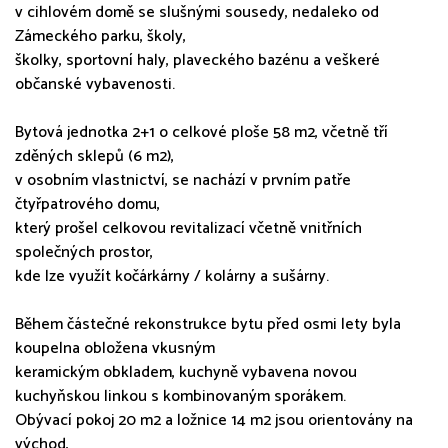
v cihlovém domě se slušnými sousedy, nedaleko od
Zámeckého parku, školy,
školky, sportovní haly, plaveckého bazénu a veškeré
občanské vybavenosti.
Bytová jednotka 2+1 o celkové ploše 58 m2, včetně tří
zděných sklepů (6 m2),
v osobním vlastnictví, se nachází v prvním patře
čtyřpatrového domu,
který prošel celkovou revitalizací včetně vnitřních
společných prostor,
kde lze využít kočárkárny / kolárny a sušárny.
Během částečné rekonstrukce bytu před osmi lety byla
koupelna obložena vkusným
keramickým obkladem, kuchyně vybavena novou
kuchyňskou linkou s kombinovaným sporákem.
Obývací pokoj 20 m2 a ložnice 14 m2 jsou orientovány na
východ,