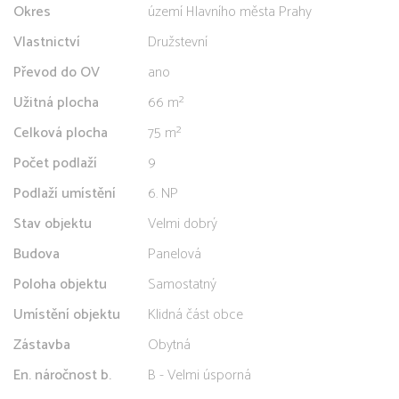
Okres
území Hlavního města Prahy
Vlastnictví
Družstevní
Převod do OV
ano
Užitná plocha
66 m²
Celková plocha
75 m²
Počet podlaží
9
Podlaží umístění
6. NP
Stav objektu
Velmi dobrý
Budova
Panelová
Poloha objektu
Samostatný
Umístění objektu
Klidná část obce
Zástavba
Obytná
En. náročnost b.
B - Velmi úsporná