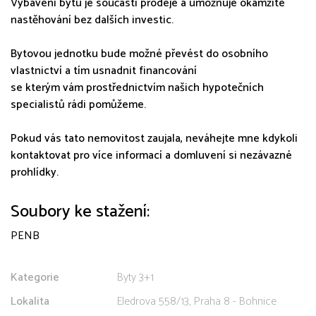
Vybavení bytu je součástí prodeje a umožňuje okamžité
nastěhování bez dalších investic.
Bytovou jednotku bude možné převést do osobního
vlastnictví a tím usnadnit financování
se kterým vám prostřednictvím našich hypotečních
specialistů rádi pomůžeme.
Pokud vás tato nemovitost zaujala, neváhejte mne kdykoli
kontaktovat pro více informací a domluvení si nezávazné
prohlídky.
Soubory ke stažení:
PENB
Kategorie
Byty 3+1
Lokalita
Eledrova 558/13, Praha 8 - Bohnice