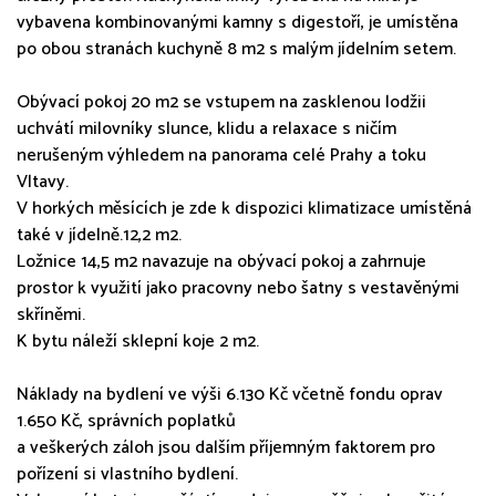
vybavena kombinovanými kamny s digestoří, je umístěna
po obou stranách kuchyně 8 m2 s malým jídelním setem.
Obývací pokoj 20 m2 se vstupem na zasklenou lodžii
uchvátí milovníky slunce, klidu a relaxace s ničím
nerušeným výhledem na panorama celé Prahy a toku
Vltavy.
V horkých měsících je zde k dispozici klimatizace umístěná
také v jídelně.12,2 m2.
Ložnice 14,5 m2 navazuje na obývací pokoj a zahrnuje
prostor k využití jako pracovny nebo šatny s vestavěnými
skříněmi.
K bytu náleží sklepní koje 2 m2.
Náklady na bydlení ve výši 6.130 Kč včetně fondu oprav
1.650 Kč, správních poplatků
a veškerých záloh jsou dalším příjemným faktorem pro
pořízení si vlastního bydlení.