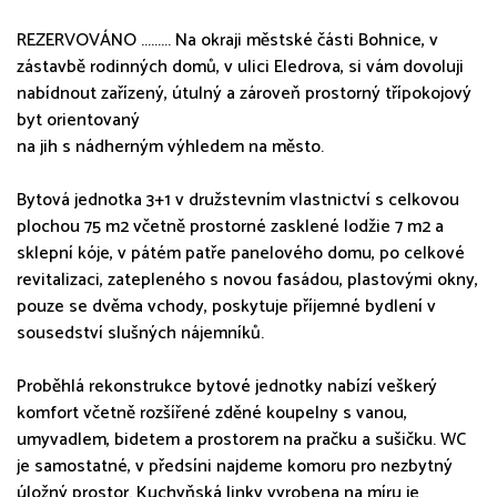
REZERVOVÁNO ......... Na okraji městské části Bohnice, v
zástavbě rodinných domů, v ulici Eledrova, si vám dovoluji
nabídnout zařízený, útulný a zároveň prostorný třípokojový
byt orientovaný
na jih s nádherným výhledem na město.
Bytová jednotka 3+1 v družstevním vlastnictví s celkovou
plochou 75 m2 včetně prostorné zasklené lodžie 7 m2 a
sklepní kóje, v pátém patře panelového domu, po celkové
revitalizaci, zatepleného s novou fasádou, plastovými okny,
pouze se dvěma vchody, poskytuje příjemné bydlení v
sousedství slušných nájemníků.
Proběhlá rekonstrukce bytové jednotky nabízí veškerý
komfort včetně rozšířené zděné koupelny s vanou,
umyvadlem, bidetem a prostorem na pračku a sušičku. WC
je samostatné, v předsíni najdeme komoru pro nezbytný
úložný prostor. Kuchyňská linky vyrobena na míru je