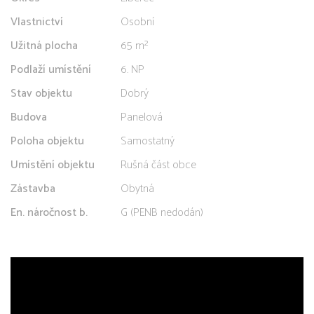
Vlastnictví
Osobní
Užitná plocha
65 m²
Podlaží umístění
6. NP
Stav objektu
Dobrý
Budova
Panelová
Poloha objektu
Samostatný
Umístění objektu
Rušná část obce
Zástavba
Obytná
En. náročnost b.
G (PENB nedodán)