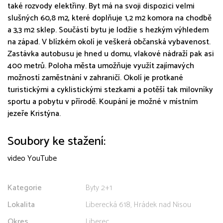
také rozvody elektřiny. Byt má na svoji dispozici velmi
slušných 60,8 m2, které doplňuje 1,2 m2 komora na chodbě
a 3,3 m2 sklep. Součástí bytu je lodžie s hezkým výhledem
na západ. V blízkém okolí je veškerá občanská vybavenost.
Zastávka autobusu je hned u domu, vlakové nádraží pak asi
400 metrů. Poloha města umožňuje využít zajímavých
možností zaměstnání v zahraničí. Okolí je protkané
turistickými a cyklistickými stezkami a potěší tak milovníky
sportu a pobytu v přírodě. Koupání je možné v místním
jezeře Kristýna.
Soubory ke stažení:
video YouTube
Kategorie
Byty 2+1
Lokalita
Liberecká 618, Hrádek nad Nisou
Okres
Liberec