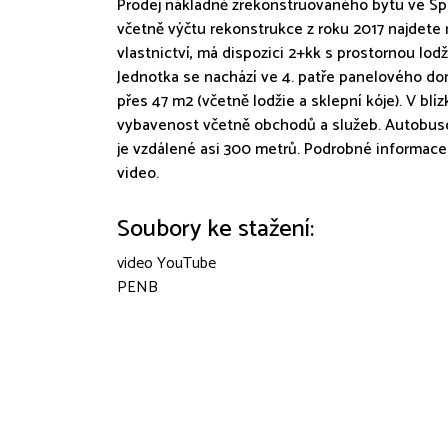
Prodej nákladně zrekonstruovaného bytu ve Spo
včetně výčtu rekonstrukce z roku 2017 najdete n
vlastnictví, má dispozici 2+kk s prostornou lodž
Jednotka se nachází ve 4. patře panelového do
přes 47 m2 (včetně lodžie a sklepní kóje). V b
vybavenost včetně obchodů a služeb. Autobuso
je vzdálené asi 300 metrů. Podrobné informace 
video.
Soubory ke stažení:
video YouTube
PENB