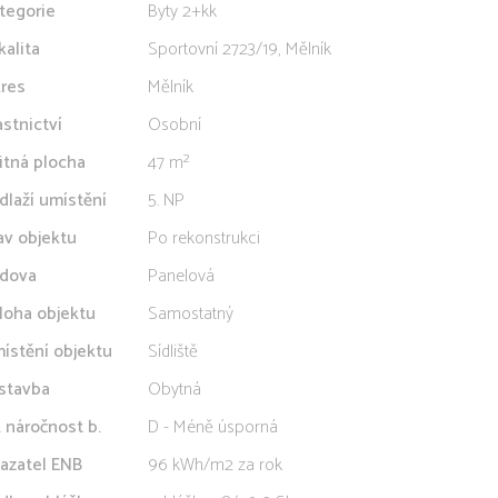
tegorie
Byty 2+kk
kalita
Sportovní 2723/19, Mělník
res
Mělník
astnictví
Osobní
itná plocha
47 m²
dlaží umístění
5. NP
av objektu
Po rekonstrukci
dova
Panelová
loha objektu
Samostatný
ístění objektu
Sídliště
stavba
Obytná
. náročnost b.
D - Méně úsporná
azatel ENB
96 kWh/m2 za rok