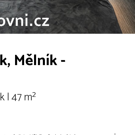
k, Mělník -
k | 47 m²