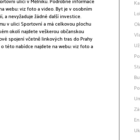
rtovní ulici v Mělníku. Podrobné informace
Ka
a webu: viz foto a video. Byt je v osobním
Lo
ií, a nevyžaduje žádné další investice.
mu v ulici Sportovní a má celkovou plochu
Ok
lízkém okolí najdete veškerou občanskou
Vl
vé spojení včetně linkových tras do Prahy
Už
o této nabídce najdete na webu: viz foto a
Po
St
Bu
Po
Um
Zá
En
Uk