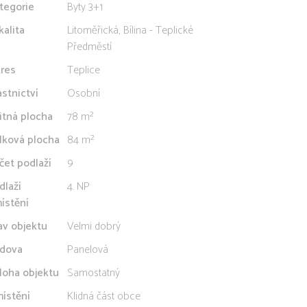
tegorie
Byty 3+1
kalita
Litoměřická, Bílina - Teplické
Předměstí
res
Teplice
astnictví
Osobní
itná plocha
78 m²
lková plocha
84 m²
čet podlaží
9
dlaží
4. NP
ístění
av objektu
Velmi dobrý
dova
Panelová
loha objektu
Samostatný
ístění
Klidná část obce