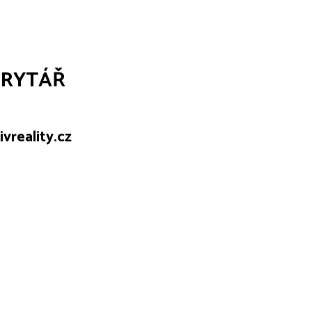
ORYTÁŘ
vreality.cz