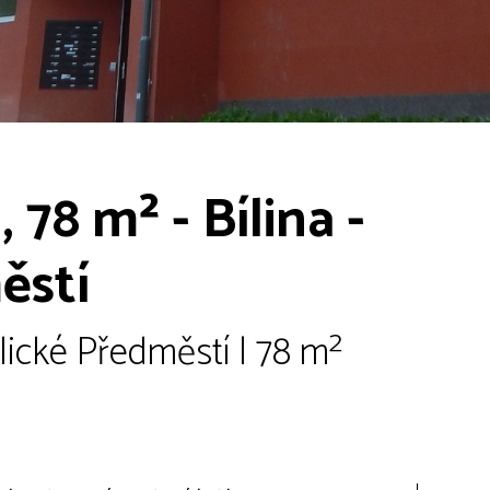
 78 m² - Bílina -
ěstí
plické Předměstí | 78 m²