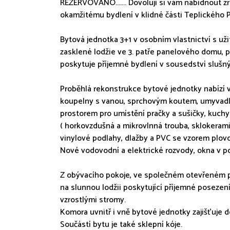
REZERVOVÁNO....... Dovoluji si vám nabídnout z
okamžitému bydlení v klidné části Teplického 
Bytová jednotka 3+1 v osobním vlastnictví s u
zasklené lodžie ve 3. patře panelového domu, po 
poskytuje příjemné bydlení v sousedství slušn
Proběhlá rekonstrukce bytové jednotky nabízí 
koupelny s vanou, sprchovým koutem, umyvadl
prostorem pro umístění pračky a sušičky, kuchy
( horkovzdušná a mikrovlnná trouba, sklokerami
vinylové podlahy, dlažby a PVC se vzorem plov
Nové vodovodní a elektrické rozvody, okna v po
Z obývacího pokoje, ve společném otevřeném 
na slunnou lodžii poskytující příjemné poseze
vzrostlými stromy.
Komora uvnitř i vně bytové jednotky zajišťuje 
Součástí bytu je také sklepní kóje.