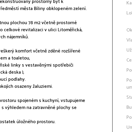
rekonstruovaný prostorný byt k
Ka
Předměstí města Bíliny obklopeném zelení.
Lo
žitnou plochou 78 m2 včetně prostorné
celkové revitalizaci v ulici Litoměřická,
Ok
ých nájemníků.
Vl
Už
veškerý komfort včetně zděné rozšířené
em a toaletou,
Ce
ňské linky s vestavěnými spotřebiči
Po
cká deska ),
oucí podlahy.
Po
kojích osazeny žaluziemi.
um
St
prostoru spojeném s kuchyní, vstupujeme
Bu
ní s výhledem na zatravněné plochy se
Po
dostatek úložného prostoru.
Um