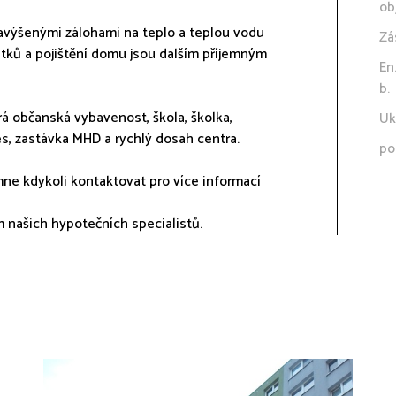
ob
navýšenými zálohami na teplo a teplou vodu
Zá
atků a pojištění domu jsou dalším příjemným
En
b.
á občanská vybavenost, škola, školka,
Uk
es, zastávka MHD a rychlý dosah centra.
po
ne kdykoli kontaktovat pro více informací
 našich hypotečních specialistů.