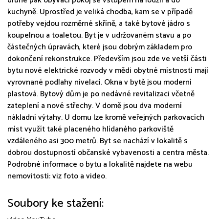
druhé pak obývací pokoj se vstupem na lodžii a do
kuchyně. Uprostřed je veliká chodba, kam se v případě
potřeby vejdou rozměrné skříně, a také bytové jádro s
koupelnou a toaletou. Byt je v udržovaném stavu a po
částečných úpravách, které jsou dobrým základem pro
dokončení rekonstrukce. Především jsou zde ve vetší části
bytu nové elektrické rozvody v mědi obytné místnosti mají
vyrovnané podlahy nivelací. Okna v bytě jsou moderní
plastová. Bytový dům je po nedávné revitalizaci včetně
zateplení a nové střechy. V domě jsou dva moderní
nákladní výtahy. U domu lze kromě veřejných parkovacích
míst využít také placeného hlídaného parkoviště
vzdáleného asi 300 metrů. Byt se nachází v lokalitě s
dobrou dostupností občanské vybavenosti a centra města.
Podrobné informace o bytu a lokalitě najdete na webu
nemovitosti: viz foto a video.
Soubory ke stažení: