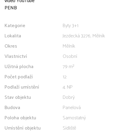
video YouTube
PENB
Kategorie
Byty 3+1
Lokalita
Jezdecká 3276, Mělník
Okres
Mělník
Vlastnictví
Osobní
Užitná plocha
79 m²
Počet podlaží
12
Podlaží umístění
4. NP
Stav objektu
Dobrý
Budova
Panelová
Poloha objektu
Samostatný
Umístění objektu
Sídliště