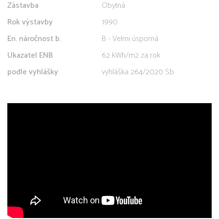
Zástavba
Obytná
Rok výstavby
1990
En. náročnost b.
B - Velmi úsporná
Ukazatel ENB
62 kWh/m2 za rok
podle vyhlášky
vyhláška 264/2020 Sb