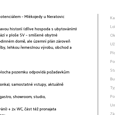
potenciálem – Mlékojedy u Neratovic
Ka
Lo
vou historií (dříve hospoda s ubytováním)
ází v ploše SV – smíšené obytné
Ok
rodinném domě, ale územní plán zároveň
Už
žby, lehkou řemeslnou výrobu, obchod a
Pl
Po
St
– plocha pozemku odpovídá požadavkům
Bu
sonka), samostatné vstupy, aktuálně
Ty
Po
gastro, showroom, studio,
Um
ování) + 2× WC, část též pronajata
Zá