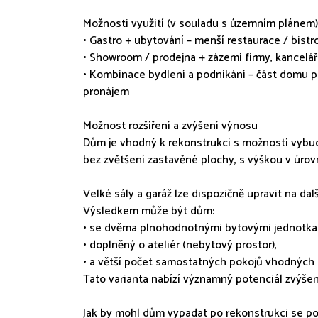
Možnosti využití (v souladu s územním plánem)
• Gastro + ubytování – menší restaurace / bist
• Showroom / prodejna + zázemí firmy, kanceláře
• Kombinace bydlení a podnikání – část domu pro
pronájem
Možnost rozšíření a zvýšení výnosu
Dům je vhodný k rekonstrukci s možností vybu
bez zvětšení zastavěné plochy, s výškou v úrovni
Velké sály a garáž lze dispozičně upravit na da
Výsledkem může být dům:
• se dvěma plnohodnotnými bytovými jednotka
• doplněný o ateliér (nebytový prostor),
• a větší počet samostatných pokojů vhodnýc
Tato varianta nabízí významný potenciál zvýšen
Jak by mohl dům vypadat po rekonstrukci se pod