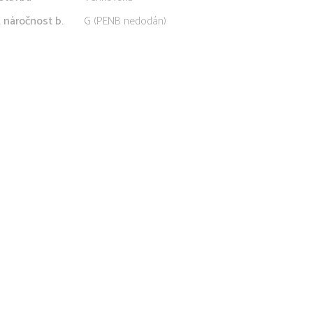
. náročnost b.
G (PENB nedodán)