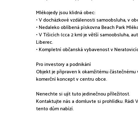
Mlékojedy jsou klidná obec:
• V docházkové vzdálenosti samoobsluha, v obc
• Nedaleko oblíbená pískovna Beach Park Mléko
• V Tišicích (cca 2 km) je větší samoobsluha, a
Liberec.
• Kompletní občanská vybavenost v Neratovicích
Pro investory a podnikání
Objekt je připraven k okamžitému částečnému vy
komerční koncept v centru obce.
Nenechte si ujít tuto jedinečnou příležitost.
Kontaktujte nás a domluvte si prohlídku. Rádi
tento dům nabízí.