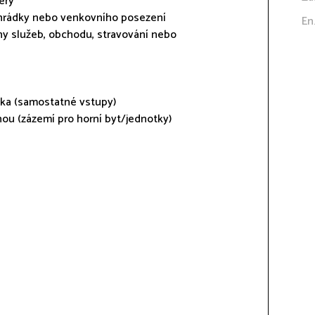
ery
ahrádky nebo venkovního posezení
En
ny služeb, obchodu, stravování nebo
nka (samostatné vstupy)
ou (zázemí pro horní byt/jednotky)