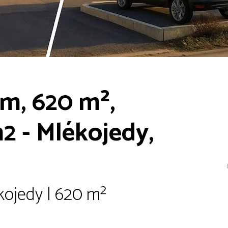
m, 620 m²,
 - Mlékojedy,
ékojedy | 620 m²