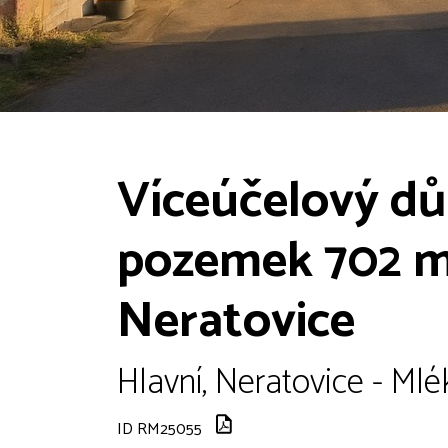
Víceúčelový dů
pozemek 702 m2
Neratovice
Hlavní, Neratovice - Ml
ID RM25055