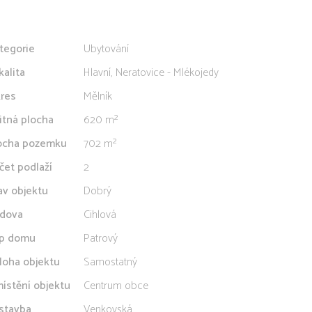
tegorie
Ubytování
kalita
Hlavní, Neratovice - Mlékojedy
res
Mělník
itná plocha
620 m²
ocha pozemku
702 m²
čet podlaží
2
av objektu
Dobrý
dova
Cihlová
p domu
Patrový
loha objektu
Samostatný
ístění objektu
Centrum obce
stavba
Venkovská