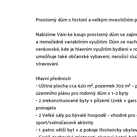
Prostorný dům s historií a velkým investičním 
Nabízíme Vám ke koupi prostorný dům se zajíma
a mimořádně variabilním využitím. Dům se nach
venkovské, kde je hlavním využitím bydlení v 
umožňuje také občanské vybavení, nerušící slu
stravování.
Hlavní přednosti
• Užitná plocha cca 620 m², pozemek 702 m² 
územního plánu pro rodinný dům s 1–2 byty
• 2 zrekonstruované byty v přízemí (2+kk + gar
pronajato
• 2 Velké sály po bývalé hospodě – vhodné pro 
sport/volnočasové aktivity
• 1. patro: větší byt + 4 pokoje (historicky ubyt