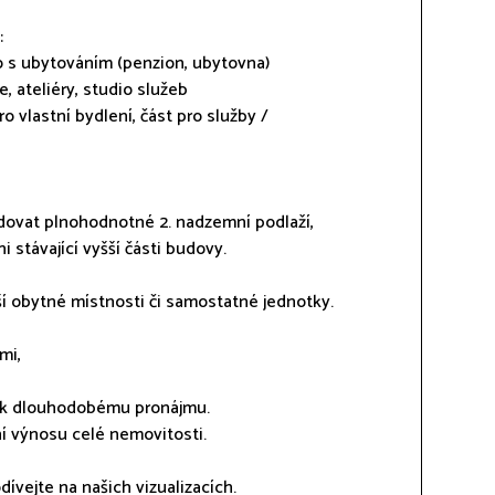
:
ro s ubytováním (penzion, ubytovna)
, ateliéry, studio služeb
 vlastní bydlení, část pro služby /
dovat plnohodnotné 2. nadzemní podlaží,
 stávající vyšší části budovy.
lší obytné místnosti či samostatné jednotky.
mi,
h k dlouhodobému pronájmu.
í výnosu celé nemovitosti.
ívejte na našich vizualizacích.