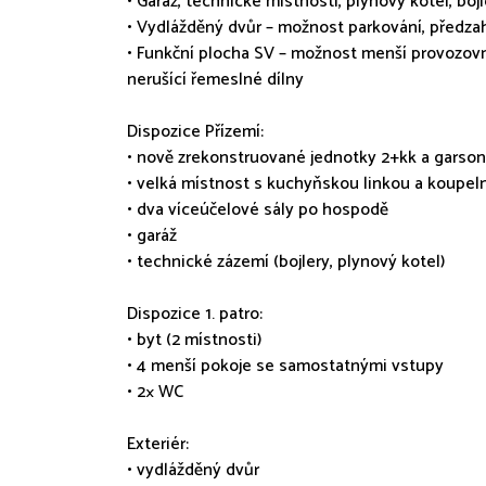
• Garáž, technické místnosti, plynový kotel, bojl
• Vydlážděný dvůr – možnost parkování, předz
• Funkční plocha SV – možnost menší provozov
nerušící řemeslné dílny
Dispozice Přízemí:
• nově zrekonstruované jednotky 2+kk a garso
• velká místnost s kuchyňskou linkou a koupeln
• dva víceúčelové sály po hospodě
• garáž
• technické zázemí (bojlery, plynový kotel)
Dispozice 1. patro:
• byt (2 místnosti)
• 4 menší pokoje se samostatnými vstupy
• 2× WC
Exteriér:
• vydlážděný dvůr