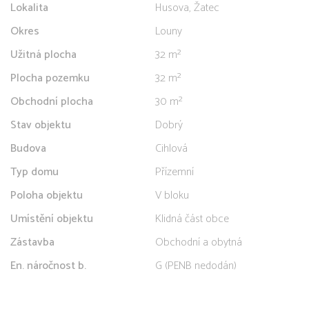
Lokalita
Husova, Žatec
Okres
Louny
Užitná plocha
32 m²
Plocha pozemku
32 m²
Obchodní plocha
30 m²
Stav objektu
Dobrý
Budova
Cihlová
Typ domu
Přízemní
Poloha objektu
V bloku
Umístění objektu
Klidná část obce
Zástavba
Obchodní a obytná
En. náročnost b.
G (PENB nedodán)