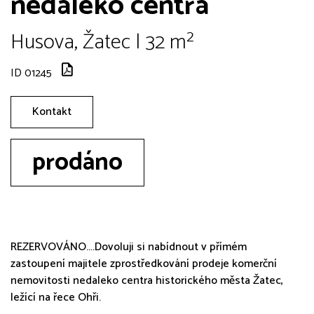
nedaleko centra
Husova, Žatec | 32 m²
ID 01245
Kontakt
prodáno
REZERVOVÁNO....Dovoluji si nabídnout v přímém
zastoupení majitele zprostředkování prodeje komerční
nemovitosti nedaleko centra historického města Žatec,
ležící na řece Ohři.