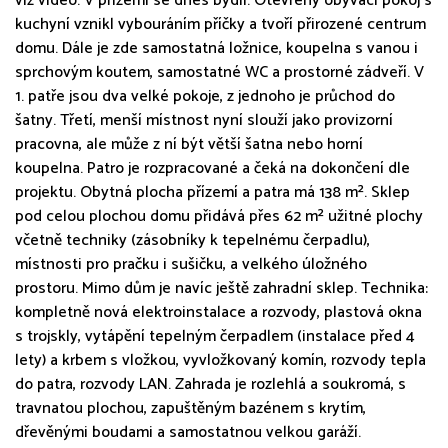
viz video. V přízemí se dnes bydlí. Otevřený obývací pokoj s
kuchyní vznikl vybouráním příčky a tvoří přirozené centrum
domu. Dále je zde samostatná ložnice, koupelna s vanou i
sprchovým koutem, samostatné WC a prostorné zádveří. V
1. patře jsou dva velké pokoje, z jednoho je průchod do
šatny. Třetí, menší místnost nyní slouží jako provizorní
pracovna, ale může z ní být větší šatna nebo horní
koupelna. Patro je rozpracované a čeká na dokončení dle
projektu. Obytná plocha přízemí a patra má 138 m². Sklep
pod celou plochou domu přidává přes 62 m² užitné plochy
včetně techniky (zásobníky k tepelnému čerpadlu),
místnosti pro pračku i sušičku, a velkého úložného
prostoru. Mimo dům je navíc ještě zahradní sklep. Technika:
kompletně nová elektroinstalace a rozvody, plastová okna
s trojskly, vytápění tepelným čerpadlem (instalace před 4
lety) a krbem s vložkou, vyvložkovaný komín, rozvody tepla
do patra, rozvody LAN. Zahrada je rozlehlá a soukromá, s
travnatou plochou, zapuštěným bazénem s krytím,
dřevěnými boudami a samostatnou velkou garáží.