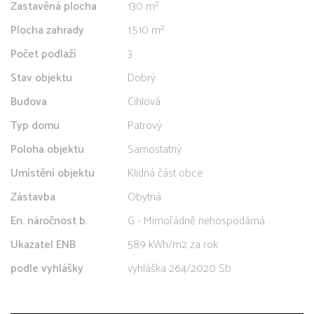
Zastavěná plocha
130 m²
Plocha zahrady
1.510 m²
Počet podlaží
3
Stav objektu
Dobrý
Budova
Cihlová
Typ domu
Patrový
Poloha objektu
Samostatný
Umístění objektu
Klidná část obce
Zástavba
Obytná
En. náročnost b.
G - Mimořádně nehospodárná
Ukazatel ENB
589 kWh/m2 za rok
podle vyhlášky
vyhláška 264/2020 Sb