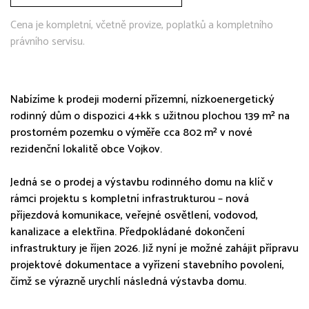
Cena je kompletní, včetně provize, poplatků a kompletního
právního servisu.
Nabízíme k prodeji moderní přízemní, nízkoenergetický
rodinný dům o dispozici 4+kk s užitnou plochou 139 m² na
prostorném pozemku o výměře cca 802 m² v nové
rezidenční lokalitě obce Vojkov.
Jedná se o prodej a výstavbu rodinného domu na klíč v
rámci projektu s kompletní infrastrukturou – nová
příjezdová komunikace, veřejné osvětlení, vodovod,
kanalizace a elektřina. Předpokládané dokončení
infrastruktury je říjen 2026. Již nyní je možné zahájit přípravu
projektové dokumentace a vyřízení stavebního povolení,
čímž se výrazně urychlí následná výstavba domu.