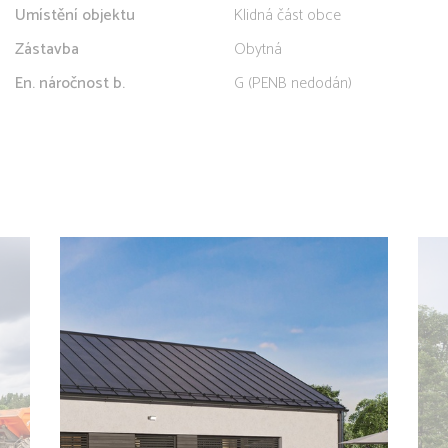
Umístění objektu
Klidná část obce
Zástavba
Obytná
En. náročnost b.
G (PENB nedodán)