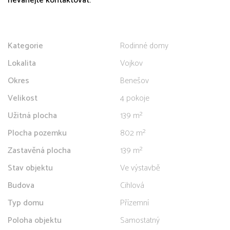
neváhejte kontaktovat.
Kategorie
Rodinné domy
Lokalita
Vojkov
Okres
Benešov
Velikost
4 pokoje
Užitná plocha
139 m²
Plocha pozemku
802 m²
Zastavěná plocha
139 m²
Stav objektu
Ve výstavbě
Budova
Cihlová
Typ domu
Přízemní
Poloha objektu
Samostatný