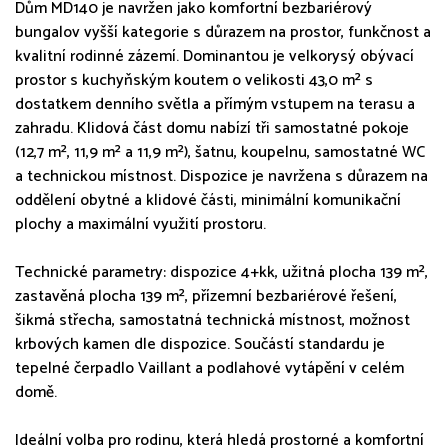
Dům MD140 je navržen jako komfortní bezbariérový
bungalov vyšší kategorie s důrazem na prostor, funkčnost a
kvalitní rodinné zázemí. Dominantou je velkorysý obývací
prostor s kuchyňským koutem o velikosti 43,0 m² s
dostatkem denního světla a přímým vstupem na terasu a
zahradu. Klidová část domu nabízí tři samostatné pokoje
(12,7 m², 11,9 m² a 11,9 m²), šatnu, koupelnu, samostatné WC
a technickou místnost. Dispozice je navržena s důrazem na
oddělení obytné a klidové části, minimální komunikační
plochy a maximální využití prostoru.
Technické parametry: dispozice 4+kk, užitná plocha 139 m²,
zastavěná plocha 139 m², přízemní bezbariérové řešení,
šikmá střecha, samostatná technická místnost, možnost
krbových kamen dle dispozice. Součástí standardu je
tepelné čerpadlo Vaillant a podlahové vytápění v celém
domě.
Ideální volba pro rodinu, která hledá prostorné a komfortní