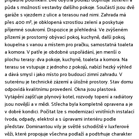
případné podnikání. Dvě obytná podlaží doplňuje suterén a
půda s možností vestavby dalšího pokoje. Součástí jsou dvě
garáže s vjezdem z ulice a terasou nad nimi. Zahrada má
přes 400 m², je obklopená vzrostlou zelení a poskytuje
příjemné soukromí. Dispozice je přehledná. Ve zvýšeném
přízemí je prostorný obývací pokoj, kuchyně, další pokoj,
koupelna s vanou a místem pro pračku, samostatná toaleta
a komora. V patře je obdobné uspořádání, jen menší o
plochu terasy: dva pokoje, kuchyně, toaleta a komora. Na
terasu se vstupuje z jednoho z pokojů, nabízí hezký výhled
a dává smysl i jako místo pro budoucí zimní zahradu. V
suterénu je technické zázemí a úložné prostory. Stav domu
odpovídá kvalitnímu provedení. Okna jsou plastová.
Vytápění zajišťuje plynový kotel, rozvody topení a radiátory
jsou novější a v mědi. Střecha byla kompletně opravena a je
v dobré kondici. Počítat lze s modernizací vnitřních instalací
(voda, odpady, elektro) a s úpravami interiéru podle
představ. Dominantou vily je světlé schodiště v luxferové
věži, které propojuje všechna podlaží a podtrhuje charakter