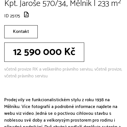
Kpt. Jaroše 570/34, Mělník | 233 m²
ID 25175
Kontakt
12 590 000 Kč
včetně provize RK a veškerého právního servisu, včetně provize,
včetně právního servisu
Prodej vily ve funkcionalistickém stylu z roku 1938 na
Mělníku. Více fotografií a podrobné informace najdete na
webu viz video. Jedná se o poctivou cihlovou stavbu s
noblesou své doby a velkorysým prostorem pro rodinu i