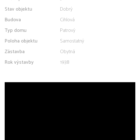
Stav objektu
Dobrý
Budova
Cihlová
Typ domu
Patrový
Poloha objektu
Samostatný
Zástavba
Obytná
Rok výstavby
1938